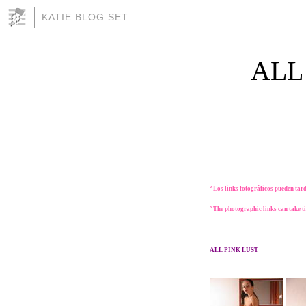
KATIE BLOG SET
ALL
º Los links fotográficos pueden tar
º The photographic links can take ti
ALL PINK LUST