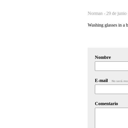
Norman -
29 de junio
Washing glasses in a b
Nombre
E-mail
No será mo
Comentario