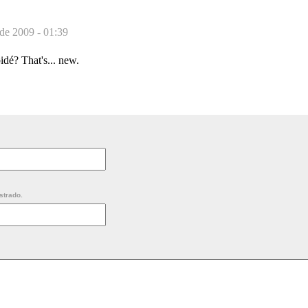
 de 2009 - 01:39
idé? That's... new.
strado.