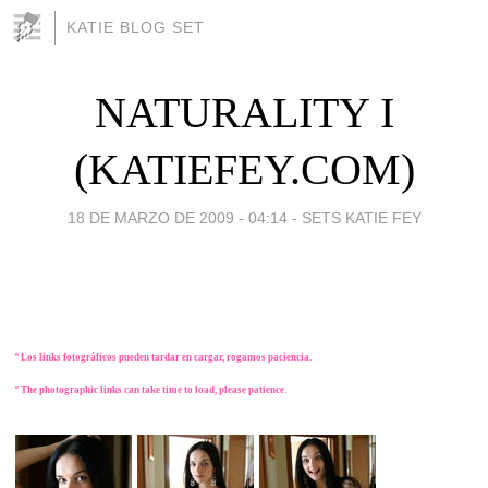
KATIE BLOG SET
NATURALITY I
(KATIEFEY.COM)
18 DE MARZO DE 2009 - 04:14
-
SETS KATIE FEY
º Los links fotográficos pueden tardar en cargar, rogamos paciencia.
º The photographic links can take time to load, please patience.